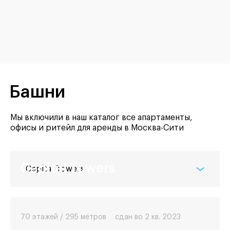
Башни
Мы включили в наш каталог все апартаменты,
офисы и ритейл для аренды в Москва-Сити
Capital Towers
Capital Towers
70 этажей / 295 метров
сдан во 2 кв. 2023