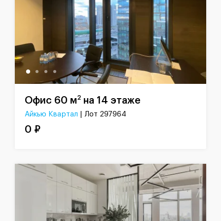
2
Офис 60 м
на 14 этаже
Айкью Квартал
| Лот 297964
0 ₽