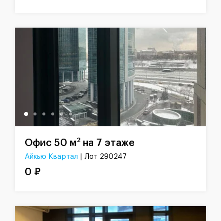
2
Офис 50 м
на 7 этаже
Айкью Квартал
| Лот 290247
0 ₽