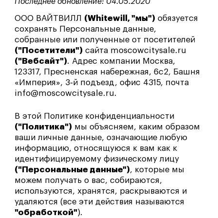
Последнее обновление: 04.05.2020
ООО ВАЙТВИЛЛ
(Whitewill, "мы")
обязуется
сохранять Персональные данные,
собранные или полученные от посетителей
("Посетители")
сайта moscowcitysale.ru
("Вебсайт")
. Адрес компании Москва,
123317, Пресненская набережная, 6с2, Башня
«Империя», 3‑й подъезд, офис 4315, почта
info@moscowcitysale.ru.
В этой Политике конфиденциальности
("Политика")
мы объясняем, каким образом
ваши личные данные, означающие любую
информацию, относящуюся к вам как к
идентифицируемому физическому лицу
("Персональные данные")
, которые мы
можем получать о вас, собираются,
используются, хранятся, раскрываются и
удаляются (все эти действия называются
"обработкой"
).