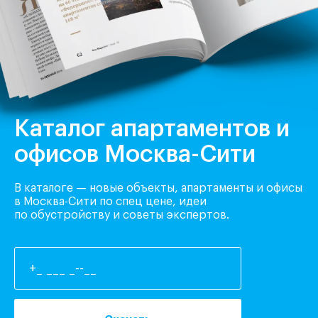
Каталог апартаментов и
офисов Москва-Сити
В каталоге — новые объекты, апартаменты и офисы
в Москва-Сити по спец цене, идеи
по обустройству и советы экспертов.