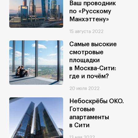
Ваш проводник
по «Русскому
Манхэттену»
15 августа 2022
Самые высокие
смотровые
площадки
в Москва-Сити:
где и почём?
20 июля 2022
Небоскрёбы ОКО.
Готовые
апартаменты
в Сити
13 мая 2022