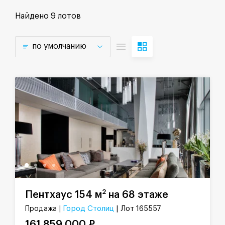
Найдено
9 лотов
по умолчанию
2
Пентхаус 154 м
на 68 этаже
Город Столиц
| Лот 165557
Продажа |
161 859 000 ₽