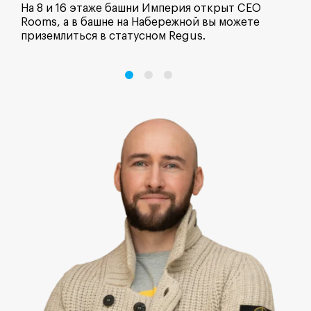
На 8 и 16 этаже башни Империя открыт CEO
соб
Rooms, а в башне на Набережной вы можете
ван
приземлиться в статусном Regus.
мож