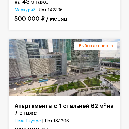
на 43 этаже
Меркурий
| Лот 142396
500 000 ₽ / месяц
Выбор эксперта
2
Апартаменты с 1 спальней 62 м
на
7 этаже
Нева Тауэрс
| Лот 184206