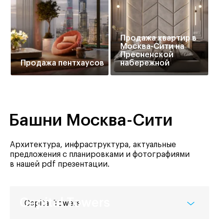
Продажа квартир в
Москва-Сити на
Пресненской
Продажа пентхаусов
набережной
Башни Москва-Сити
Архитектура, инфраструктура, актуальные
предложения с планировками и фотографиями
в нашей pdf презентации.
Capital Towers
Capital Towers