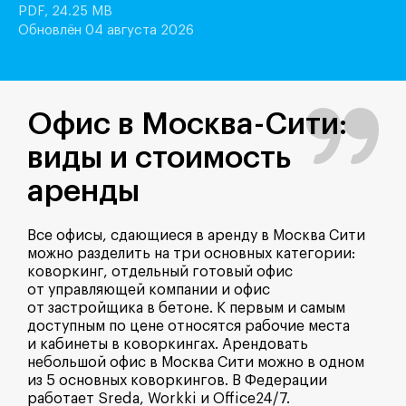
PDF, 24.25 MB
Обновлён 04 августа 2026
Офис в Москва-Сити:
О
виды и стоимость
в
аренды
а
Все офисы, сдающиеся в аренду в Москва Сити
Вто
можно разделить на три основных категории:
с о
коворкинг, отдельный готовый офис
стр
от управляющей компании и офис
цел
от застройщика в бетоне. К первым и самым
мет
доступным по цене относятся рабочие места
на 
и кабинеты в коворкингах. Арендовать
от 
небольшой офис в Москва Сити можно в одном
и б
из 5 основных коворкингов. В Федерации
В а
работает Sreda, Workki и Office24/7.
с о