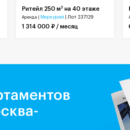
2
Ритейл 250 м
на 40 этаже
Меркурий
| Лот 237129
Аренда |
1 314 000 ₽ / месяц
ртаментов
сква-