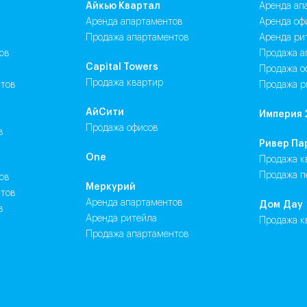
Айкью Квартал
аренда а
аренда апартаментов
аренда оф
продажа апартаментов
аренда р
ов
продажа 
Capital Towers
продажа 
продажа квартир
нтов
продажа 
АйСити
Империя 
продажа офисов
в
Ривер Па
One
продажа 
продажа 
ов
Меркурий
нтов
аренда апартаментов
Дом Дау
в
аренда ритейла
продажа 
продажа апартаментов