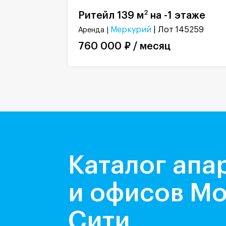
2
Ритейл 139 м
на -1 этаже
Меркурий
| Лот 145259
Аренда |
760 000 ₽ / месяц
Каталог апа
и офисов Мо
Сити