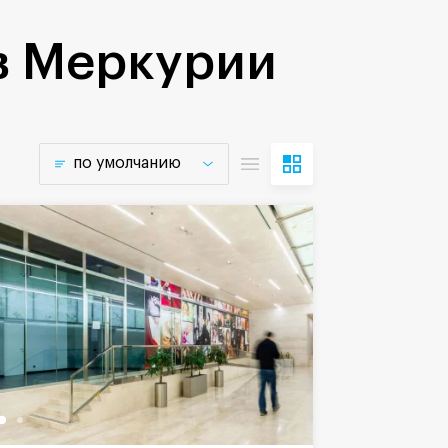
в Меркурии
по умолчанию