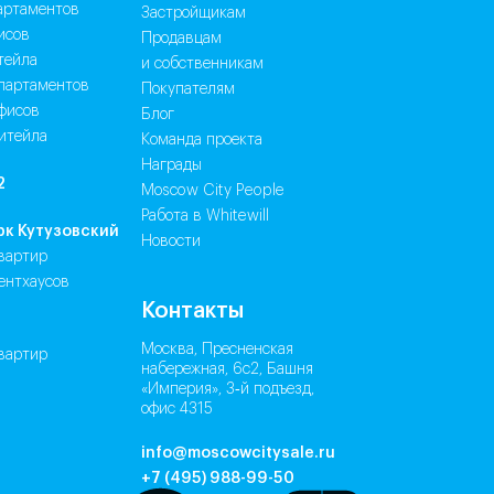
партаментов
Застройщикам
исов
Продавцам
итейла
и собственникам
апартаментов
Покупателям
офисов
Блог
ритейла
Команда проекта
Награды
2
Moscow City People
Работа в Whitewill
рк Кутузовский
Новости
квартир
пентхаусов
Контакты
Москва, Пресненская
квартир
набережная, 6с2, Башня
«Империя», 3‑й подъезд,
офис 4315
info@moscowcitysale.ru
+7 (495) 988-99-50