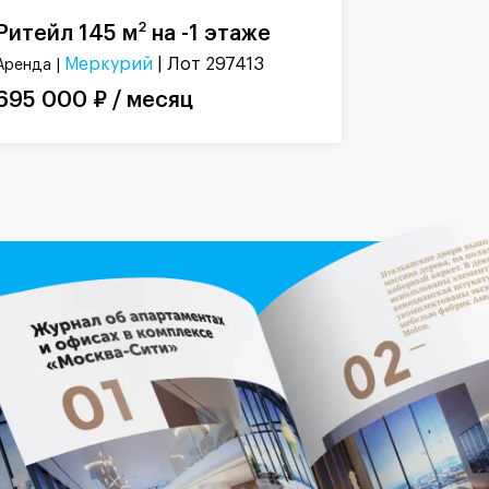
2
Ритейл 145 м
на -1 этаже
Меркурий
| Лот 297413
Аренда |
695 000 ₽ / месяц