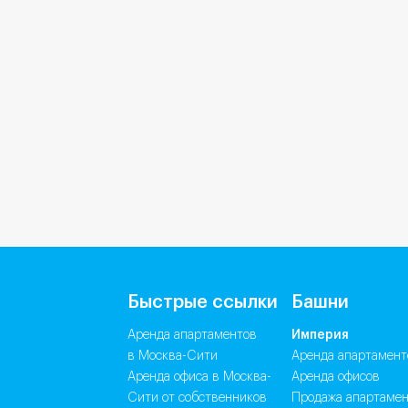
Быстрые ссылки
Башни
Аренда апартаментов
Империя
в Москва-Сити
аренда апартамент
Аренда офиса в Москва-
аренда офисов
Сити от собственников
продажа апартаме