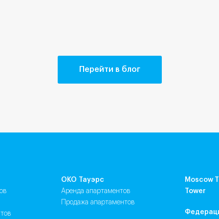
Перейти в блог
ОКО Тауэрс
Moscow T
ов
аренда апартаментов
Tower
продажа апартаментов
Федерац
нтов