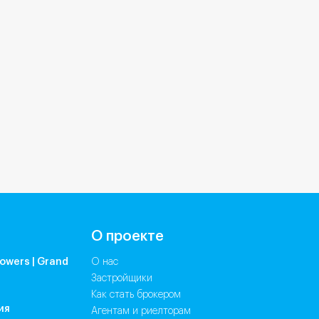
О проекте
owers | Grand
О нас
Застройщики
Как стать брокером
ия
Агентам и риелторам