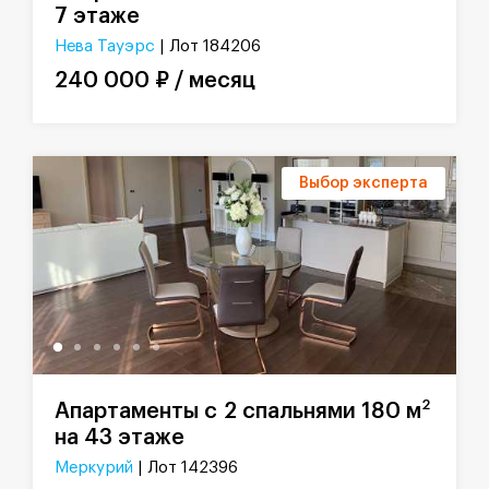
7 этаже
Нева Тауэрс
| Лот 184206
240 000 ₽ / месяц
Выбор эксперта
2
Апартаменты с 2 спальнями 180 м
на 43 этаже
Меркурий
| Лот 142396