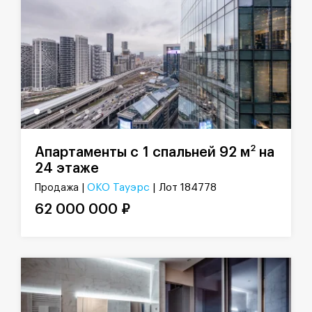
2
Апартаменты с 1 спальней 92 м
на
24 этаже
ОКО Тауэрс
| Лот 184778
Продажа |
62 000 000 ₽