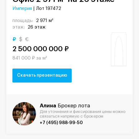
Империя
| Лот 197472
площадь:
2 971 м²
этаж:
26 этаж
₽
$
€
2 500 000 000 ₽
841 000 ₽ за м²
Скачать презентацию
Алина
Брокер лота
Для уточнения и фиксирования цены можно
связаться напрямую с брокером
+7 (495) 988-99-50