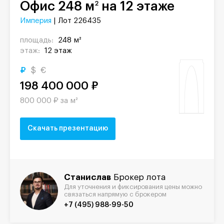
Офис 248 м
на 12 этаже
2
Империя
| Лот 226435
площадь:
248 м²
этаж:
12 этаж
₽
$
€
198 400 000 ₽
800 000 ₽ за м²
Скачать презентацию
Станислав
Брокер лота
Для уточнения и фиксирования цены можно
связаться напрямую с брокером
+7 (495) 988-99-50