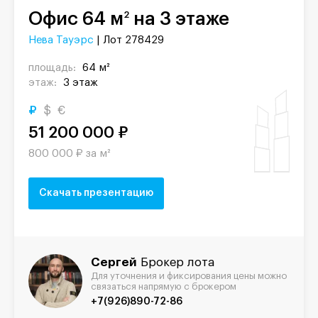
Офис 64 м
на 3 этаже
2
Нева Тауэрс
| Лот 278429
площадь:
64 м²
этаж:
3 этаж
₽
$
€
51 200 000 ₽
800 000 ₽ за м²
Скачать презентацию
Сергей
Брокер лота
Для уточнения и фиксирования цены можно
связаться напрямую с брокером
+7(926)890-72-86