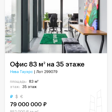
Офис 83 м
на 35 этаже
2
Нева Тауэрс
| Лот 299079
площадь:
83 м²
этаж:
35 этаж
₽
$
€
79 000 000 ₽
952 000 ₽ за м²