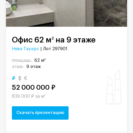
Офис 62 м
на 9 этаже
2
Нева Тауэрс
| Лот 297901
площадь:
62 м²
этаж:
9 этаж
₽
$
€
52 000 000 ₽
839 000 ₽ за м²
Скачать презентацию