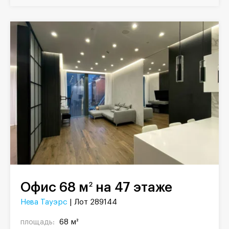
Офис 68 м
на 47 этаже
2
Нева Тауэрс
| Лот 289144
площадь:
68 м²