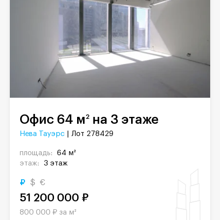
Офис 64 м
на 3 этаже
2
Нева Тауэрс
| Лот 278429
площадь:
64 м²
этаж:
3 этаж
₽
$
€
51 200 000 ₽
800 000 ₽ за м²