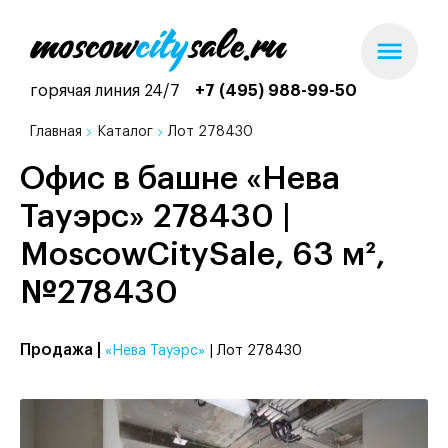
горячая линия 24/7
+7 (495) 988-99-50
Главная
Каталог
Лот 278430
Офис в башне «Нева
Тауэрс» 278430 |
MoscowCitySale, 63 м²,
№278430
Продажа |
«Нева Тауэрс»
| Лот 278430