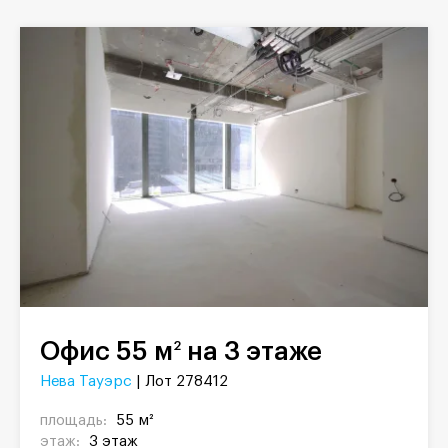
Офис 55 м
на 3 этаже
2
Нева Тауэрс
| Лот 278412
площадь:
55 м²
этаж:
3 этаж