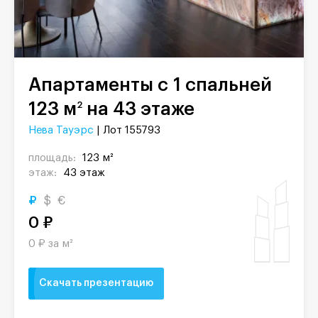
Апартаменты с 1 спальней
123 м
на 43 этаже
2
Нева Тауэрс
| Лот 155793
площадь:
123 м²
этаж:
43 этаж
₽
$
€
0 ₽
0 ₽ за м²
Скачать презентацию