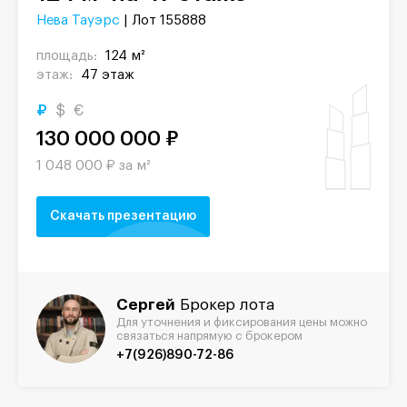
Нева Тауэрс
| Лот 155888
площадь:
124 м²
этаж:
47 этаж
₽
$
€
130 000 000 ₽
1 048 000 ₽ за м²
Скачать презентацию
Сергей
Брокер лота
Для уточнения и фиксирования цены можно
связаться напрямую с брокером
+7(926)890-72-86