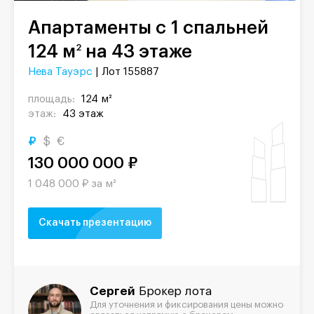
Апартаменты с 1 спальней
124 м
на 43 этаже
2
Нева Тауэрс
| Лот 155887
площадь:
124 м²
этаж:
43 этаж
₽
$
€
130 000 000 ₽
1 048 000 ₽ за м²
Скачать презентацию
Сергей
Брокер лота
Для уточнения и фиксирования цены можно