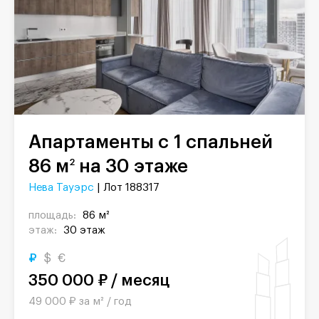
Апартаменты с 1 спальней
86 м
на 30 этаже
2
Нева Тауэрс
| Лот 188317
площадь:
86 м²
этаж:
30 этаж
₽
$
€
350 000 ₽ / месяц
49 000 ₽ за м² / год