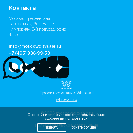
Контакты
Москва, Пресненская
набережная, 6с2, Башня
«Империя», 3‑й подъезд, офис
4315
info@moscowcitysale.ru
+7 (495) 988-99-50
Проект компании Whitewill
whitewill.ru
©2026
moscowcitysale.ru
Этот сайт использует cookie, чтобы вам было
удобнее им пользоваться.
Пользовательское соглашение
Принять
Узнать больше