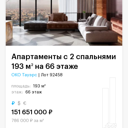
Апартаменты с 2 спальнями
193 м
на 66 этаже
2
ОКО Тауэрс
| Лот 92458
площадь:
193 м²
этаж:
66 этаж
₽
$
€
151 651 000 ₽
786 000 ₽ за м²