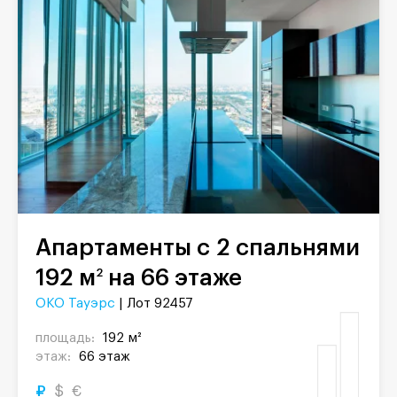
Апартаменты с 2 спальнями
192 м
на 66 этаже
2
ОКО Тауэрс
| Лот 92457
площадь:
192 м²
этаж:
66 этаж
₽
$
€