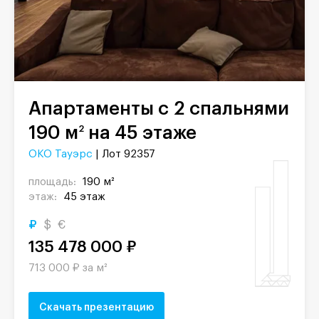
Апартаменты с 2 спальнями
190 м
на 45 этаже
2
ОКО Тауэрс
| Лот 92357
площадь:
190 м²
этаж:
45 этаж
₽
$
€
135 478 000 ₽
713 000 ₽ за м²
Скачать презентацию