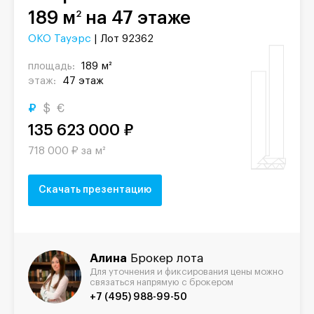
189 м
на 47 этаже
2
ОКО Тауэрс
| Лот 92362
площадь:
189 м²
этаж:
47 этаж
₽
$
€
135 623 000 ₽
718 000 ₽ за м²
Скачать презентацию
Алина
Брокер лота
Для уточнения и фиксирования цены можно
связаться напрямую с брокером
+7 (495) 988-99-50