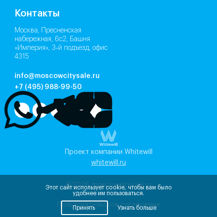
Контакты
Москва, Пресненская
набережная, 6с2, Башня
«Империя», 3‑й подъезд, офис
4315
info@moscowcitysale.ru
+7 (495) 988-99-50
Проект компании Whitewill
whitewill.ru
©2026
moscowcitysale.ru
Этот сайт использует cookie, чтобы вам было
удобнее им пользоваться.
Пользовательское соглашение
Принять
Узнать больше