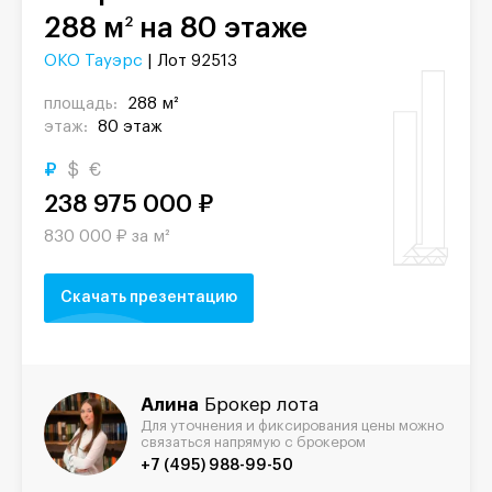
288 м
на 80 этаже
2
ОКО Тауэрс
| Лот 92513
площадь:
288 м²
этаж:
80 этаж
₽
$
€
238 975 000 ₽
830 000 ₽ за м²
Скачать презентацию
Алина
Брокер лота
Для уточнения и фиксирования цены можно
связаться напрямую с брокером
+7 (495) 988-99-50