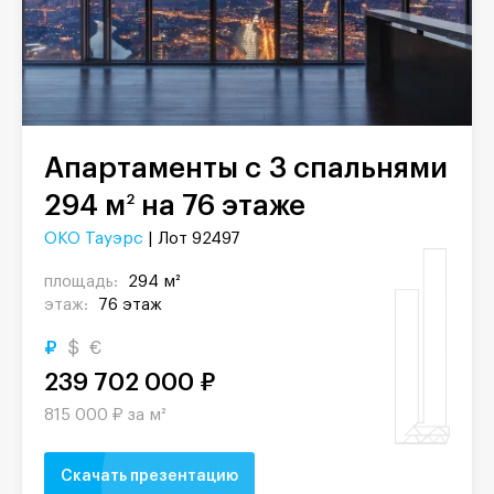
Апартаменты с 3 спальнями
294 м
на 76 этаже
2
ОКО Тауэрс
| Лот 92497
площадь:
294 м²
этаж:
76 этаж
₽
$
€
239 702 000 ₽
815 000 ₽ за м²
Скачать презентацию