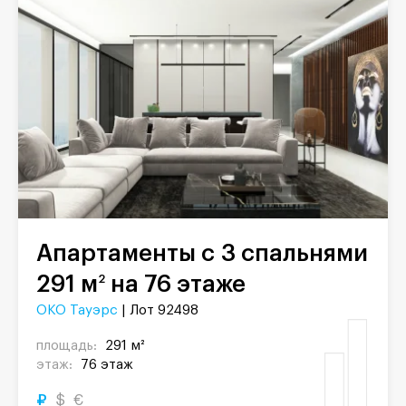
Апартаменты с 3 спальнями
291 м
на 76 этаже
2
ОКО Тауэрс
| Лот 92498
площадь:
291 м²
этаж:
76 этаж
₽
$
€