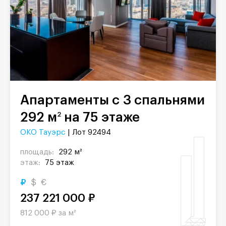
Апартаменты с 3 спальнями
292 м
на 75 этаже
2
ОКО Тауэрс
| Лот 92494
площадь:
292 м²
этаж:
75 этаж
₽
$
€
237 221 000 ₽
812 000 ₽ за м²