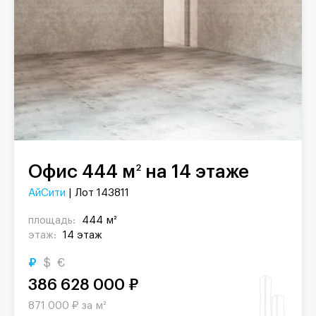
Офис 444 м
на 14 этаже
2
АйСити
| Лот 143811
площадь:
444 м²
этаж:
14 этаж
₽
$
€
386 628 000 ₽
871 000 ₽ за м²