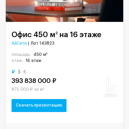
Офис 450 м
на 16 этаже
2
АйСити
| Лот 143823
площадь:
450 м²
этаж:
16 этаж
₽
$
€
393 838 000 ₽
875 000 ₽ за м²
Скачать презентацию