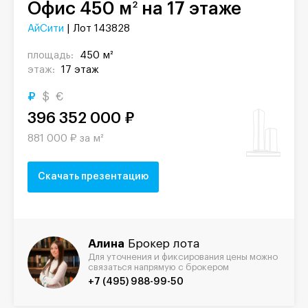
Офис 450 м
на 17 этаже
2
АйСити
| Лот 143828
площадь:
450 м²
этаж:
17 этаж
₽
$
€
396 352 000 ₽
881 000 ₽ за м²
Скачать презентацию
Алина
Брокер лота
Для уточнения и фиксирования цены можно
связаться напрямую с брокером
+7 (495) 988-99-50