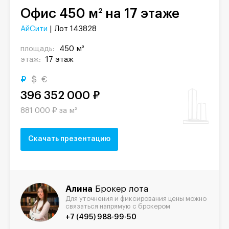
Офис 450 м
на 17 этаже
2
АйСити
| Лот 143828
площадь:
450 м²
этаж:
17 этаж
₽
$
€
396 352 000 ₽
881 000 ₽ за м²
Скачать презентацию
Алина
Брокер лота
Для уточнения и фиксирования цены можно
связаться напрямую с брокером
+7 (495) 988-99-50