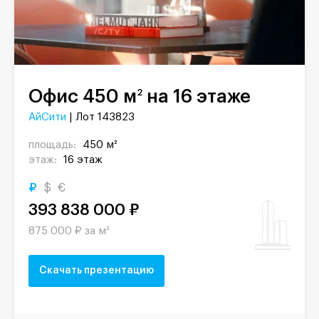
Офис 450 м
на 16 этаже
2
АйСити
| Лот 143823
площадь:
450 м²
этаж:
16 этаж
₽
$
€
393 838 000 ₽
875 000 ₽ за м²
Скачать презентацию