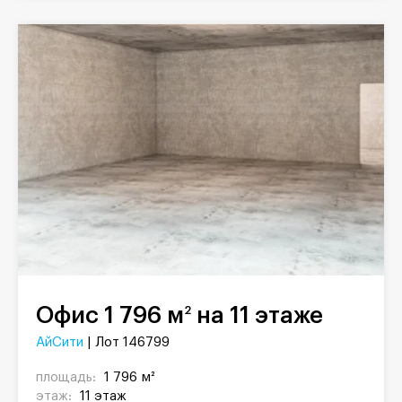
Офис 1 796 м
на 11 этаже
2
АйСити
| Лот 146799
площадь:
1 796 м²
этаж:
11 этаж