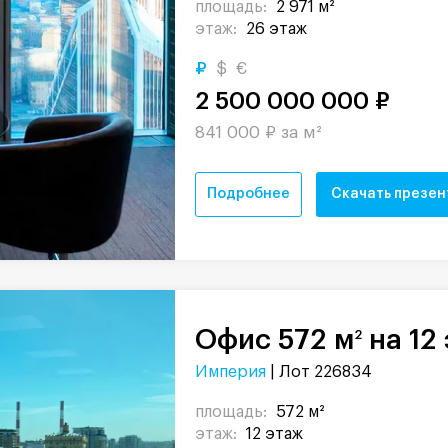
площадь:
2 971 м²
этаж:
26 этаж
₽
$
€
2 500 000 000 ₽
841 000 ₽ за м²
Подробнее
Скачать презе
Офис 572 м
на 12
2
Империя
| Лот 226834
площадь:
572 м²
этаж:
12 этаж