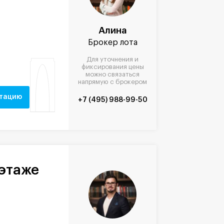
Алина
Брокер лота
Для уточнения и
фиксирования цены
можно связаться
напрямую с брокером
нтацию
+7 (495) 988-99-50
 этаже