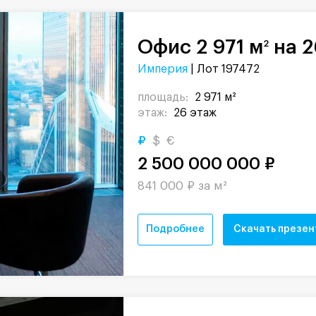
Офис 2 971 м
на 2
2
Империя
| Лот 197472
площадь:
2 971 м²
этаж:
26 этаж
₽
$
€
2 500 000 000 ₽
841 000 ₽ за м²
Подробнее
Скачать презе