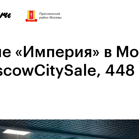
е «Империя» в Мо
cowCitySale, 448 