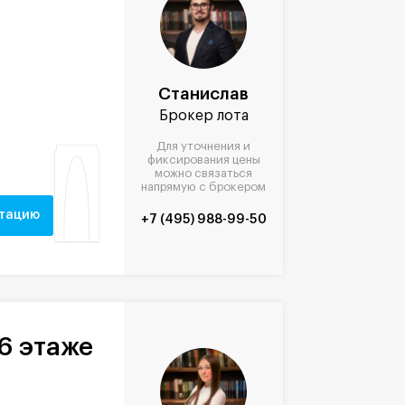
Станислав
Брокер лота
Для уточнения и
фиксирования цены
можно связаться
напрямую с брокером
нтацию
+7 (495) 988-99-50
6 этаже