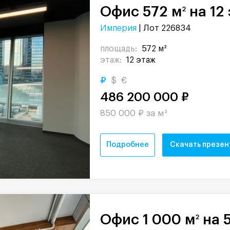
Офис 572 м
на 12
2
Империя
| Лот 226834
площадь:
572 м²
этаж:
12 этаж
₽
$
€
486 200 000 ₽
850 000 ₽ за м²
Подробнее
Скачать презе
Офис 1 000 м
на 
2