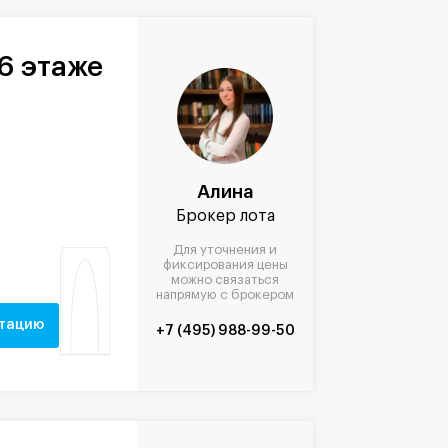
6 этаже
Алина
Брокер лота
Для уточнения и
фиксирования цены
можно связаться
напрямую с брокером
нтацию
+7 (495) 988-99-50