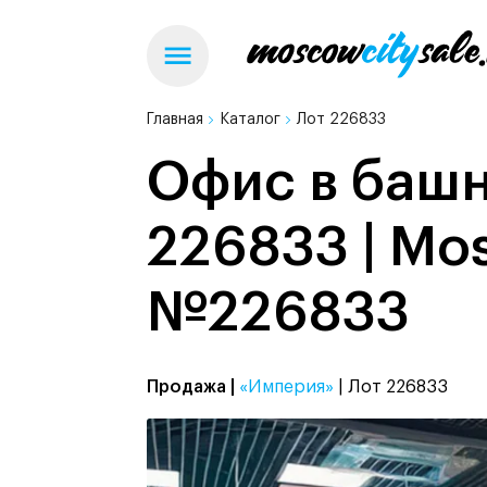
Главная
Каталог
Лот 226833
Офис в башн
226833 | Mos
№226833
Продажа |
«Империя»
| Лот 226833