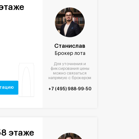
 этаже
Станислав
Брокер лота
Для уточнения и
фиксирования цены
можно связаться
напрямую с брокером
нтацию
+7 (495) 988-99-50
58 этаже