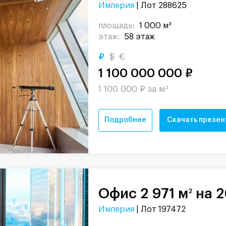
Империя
| Лот 288625
площадь:
1 000 м²
этаж:
58 этаж
₽
$
€
1 100 000 000 ₽
1 100 000 ₽ за м²
Подробнее
Скачать презе
Офис 2 971 м
на 2
2
Империя
| Лот 197472