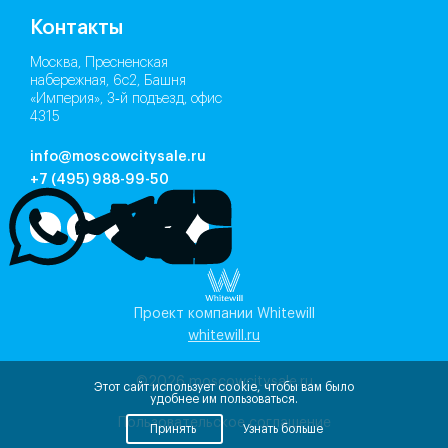
Контакты
Москва, Пресненская
набережная, 6с2, Башня
«Империя», 3‑й подъезд, офис
4315
info@moscowcitysale.ru
+7 (495) 988-99-50
Проект компании Whitewill
whitewill.ru
©2026
moscowcitysale.ru
Этот сайт использует cookie, чтобы вам было
удобнее им пользоваться.
Пользовательское соглашение
Принять
Узнать больше