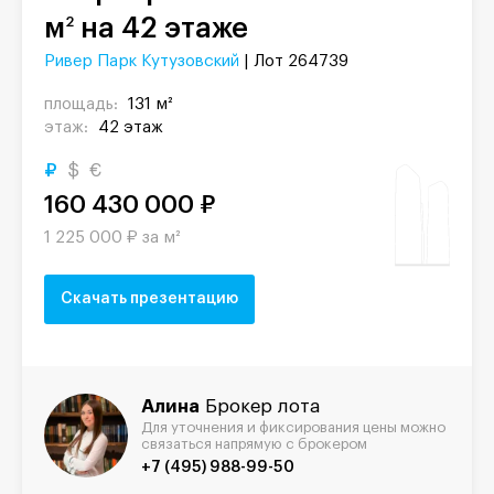
м
на 42 этаже
2
Ривер Парк Кутузовский
| Лот 264739
площадь:
131 м²
этаж:
42 этаж
₽
$
€
160 430 000 ₽
1 225 000 ₽ за м²
Скачать презентацию
Алина
Брокер лота
Для уточнения и фиксирования цены можно
связаться напрямую с брокером
+7 (495) 988-99-50