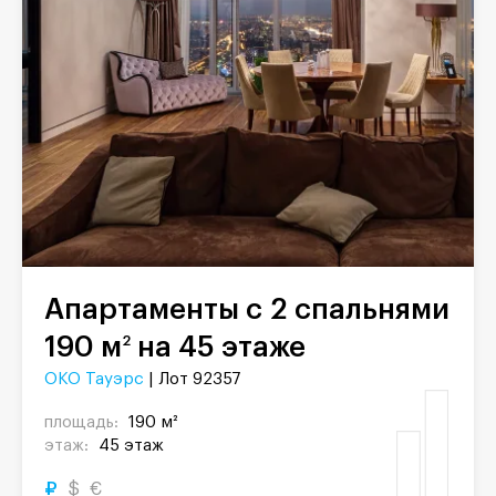
Апартаменты с 2 спальнями
190 м
на 45 этаже
2
ОКО Тауэрс
| Лот 92357
площадь:
190 м²
этаж:
45 этаж
₽
$
€