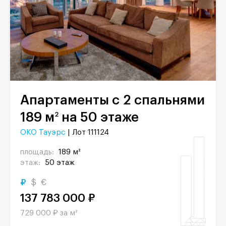
Апартаменты с 2 спальнями
189 м
на 50 этаже
2
ОКО Тауэрс
| Лот 111124
площадь:
189 м²
этаж:
50 этаж
₽
$
€
137 783 000 ₽
729 000 ₽ за м²