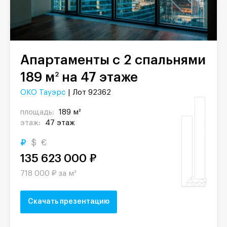
Апартаменты с 2 спальнями
189 м
на 47 этаже
2
ОКО Тауэрс
| Лот 92362
площадь:
189 м²
этаж:
47 этаж
₽
$
€
135 623 000 ₽
718 000 ₽ за м²
Скачать презентацию