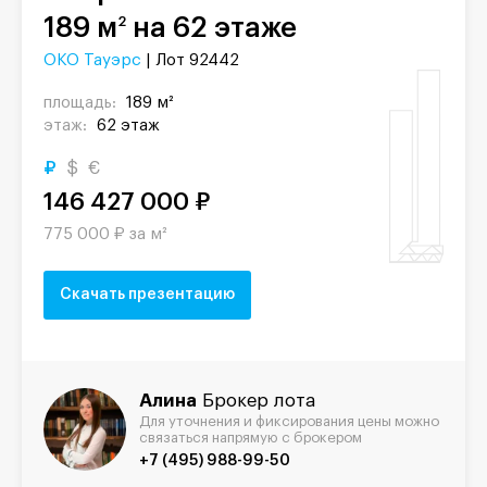
189 м
на 62 этаже
2
ОКО Тауэрс
| Лот 92442
площадь:
189 м²
этаж:
62 этаж
₽
$
€
146 427 000 ₽
775 000 ₽ за м²
Скачать презентацию
Алина
Брокер лота
Для уточнения и фиксирования цены можно
связаться напрямую с брокером
+7 (495) 988-99-50