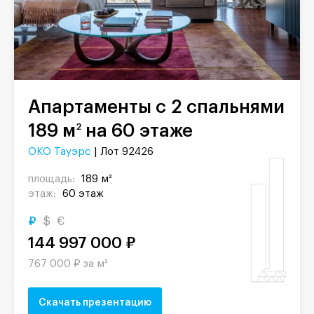
Апартаменты с 2 спальнями
189 м
на 60 этаже
2
ОКО Тауэрс
| Лот 92426
площадь:
189 м²
этаж:
60 этаж
₽
$
€
144 997 000 ₽
767 000 ₽ за м²
Скачать презентацию