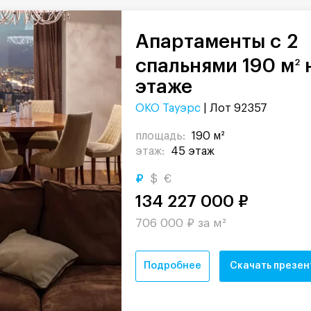
Апартаменты с 2
спальнями 190 м
2
этаже
ОКО Тауэрс
| Лот 92357
площадь:
190 м²
этаж:
45 этаж
₽
$
€
134 227 000 ₽
706 000 ₽ за м²
Подробнее
Скачать презе