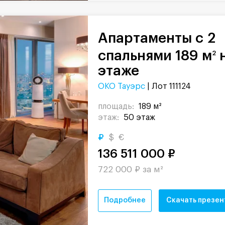
Апартаменты с 2
спальнями 189 м
н
2
этаже
ОКО Тауэрс
| Лот 111124
площадь:
189 м²
этаж:
50 этаж
₽
$
€
136 511 000 ₽
722 000 ₽ за м²
Подробнее
Скачать презе