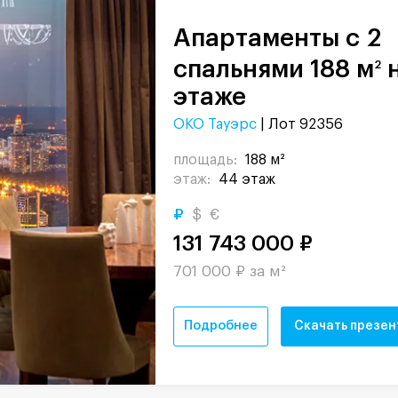
Апартаменты с 2
спальнями 188 м
н
2
этаже
ОКО Тауэрс
| Лот 92356
площадь:
188 м²
этаж:
44 этаж
₽
$
€
131 743 000 ₽
701 000 ₽ за м²
Подробнее
Скачать презе