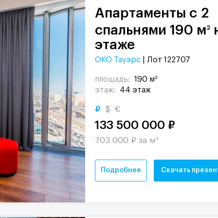
Апартаменты с 2
спальнями 190 м
2
этаже
ОКО Тауэрс
| Лот 122707
площадь:
190 м²
этаж:
44 этаж
₽
$
€
133 500 000 ₽
703 000 ₽ за м²
Подробнее
Скачать презе